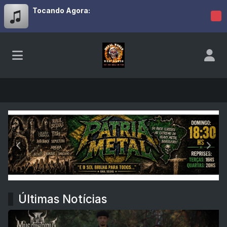
Tocando Agora:
METAL WORLD WEB RADIO
Anterior
Próx
Últimas Notícias