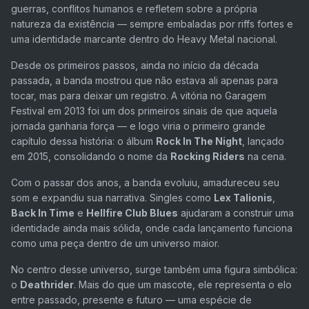
guerras, conflitos humanos e refletem sobre a própria
natureza da existência — sempre embaladas por riffs fortes e
uma identidade marcante dentro do Heavy Metal nacional.
Desde os primeiros passos, ainda no início da década
passada, a banda mostrou que não estava ali apenas para
tocar, mas para deixar um registro. A vitória no
Garagem
Festival
em 2013 foi um dos primeiros sinais de que aquela
jornada ganharia força — e logo viria o primeiro grande
capítulo dessa história: o álbum
Rock In The Night
, lançado
em 2015, consolidando o nome da
Rocking Riders
na cena.
Com o passar dos anos, a banda evoluiu, amadureceu seu
som e expandiu sua narrativa. Singles como
Lex Talionis
,
Back In Time
e
Hellfire Club Blues
ajudaram a construir uma
identidade ainda mais sólida, onde cada lançamento funciona
como uma peça dentro de um universo maior.
No centro desse universo, surge também uma figura simbólica:
o
Deathrider
. Mais do que um mascote, ele representa o elo
entre passado, presente e futuro — uma espécie de