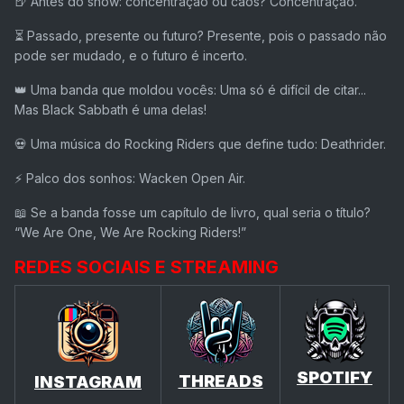
🍺
Antes do show: concentração ou caos?
Concentração.
⏳
Passado, presente ou futuro?
Presente, pois o passado não
pode ser mudado, e o futuro é incerto.
👑
Uma banda que moldou vocês:
Uma só é difícil de citar...
Mas Black Sabbath é uma delas!
💀
Uma música do Rocking Riders que define tudo:
Deathrider.
⚡
Palco dos sonhos:
Wacken Open Air.
📖
Se a banda fosse um capítulo de livro, qual seria o título?
“We Are One, We Are Rocking Riders!”
REDES SOCIAIS E STREAMING
SPOTIFY
THREADS
INSTAGRAM