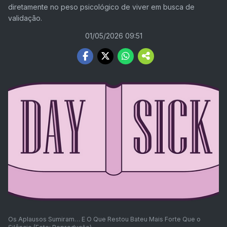
diretamente no peso psicológico de viver em busca de
validação.
01/05/2026 09:51
Os Aplausos Sumiram… E O Que Restou Bateu Mais Forte Que o