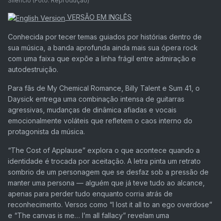
Silêncio (Foto: Reprodução)
VERSÃO EM INGLÊS
Conhecida por tecer temas guiados por histórias dentro de
sua música, a banda aprofunda ainda mais sua ópera rock
com uma faixa que expõe a linha frágil entre admiração e
autodestruição.
Para fãs de My Chemical Romance, Billy Talent e Sum 41, o
Daysick entrega uma combinação intensa de guitarras
agressivas, mudanças de dinâmica afiadas e vocais
emocionalmente voláteis que refletem o caos interno do
protagonista da música.
“
The Cost of Applause
” explora o que acontece quando a
identidade é trocada por aceitação. A letra pinta um retrato
sombrio de um personagem que se desfaz sob a pressão de
manter uma persona — alguém que já teve tudo ao alcance,
apenas para perder tudo enquanto corria atrás de
reconhecimento. Versos como “
I lost it all to an ego overdose
”
e “
The canvas is me… I’m all fallacy
” revelam uma