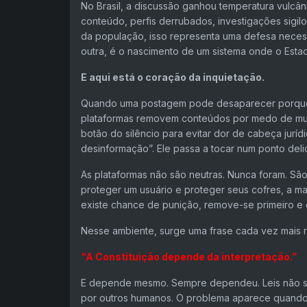
No Brasil, a discussão ganhou temperatura vulcân
conteúdo, perfis derrubados, investigações sigil
da população, isso representa uma defesa neces
outra, é o nascimento de um sistema onde o Estad
E aqui está o coração da inquietação.
Quando uma postagem pode desaparecer porque 
plataformas removem conteúdos por medo de mul
botão do silêncio para evitar dor de cabeça juríd
desinformação”. Ele passa a tocar num ponto delic
As plataformas não são neutras. Nunca foram. Sã
proteger um usuário e proteger seus cofres, a ma
existe chance de punição, remove-se primeiro e d
Nesse ambiente, surge uma frase cada vez mais re
“A Constituição depende da interpretação.”
E depende mesmo. Sempre dependeu. Leis não sã
por outros humanos. O problema aparece quando 