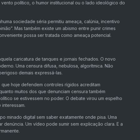
ento político, o humor institucional ou o lado ideológico do
huma sociedade séria permitiu ameaça, calúnia, incentivo
opinião”. Mas também existe um abismo entre punir crimes
conveniente possa ser tratada como ameaça potencial.
quela caricatura de tanques e jornais fechados. O novo
moderno. Uma censura difusa, nebulosa, algorítmica. Não
perigoso demais expressá-las.
os que hoje defendem controles rígidos acreditam
nquanto muitos dos que denunciam censura também
político se estivessem no poder. O debate virou um espelho
 interessam.
po minado digital sem saber exatamente onde pisa. Uma
ar denúncia. Um vídeo pode sumir sem explicação clara. E a
rmanente.