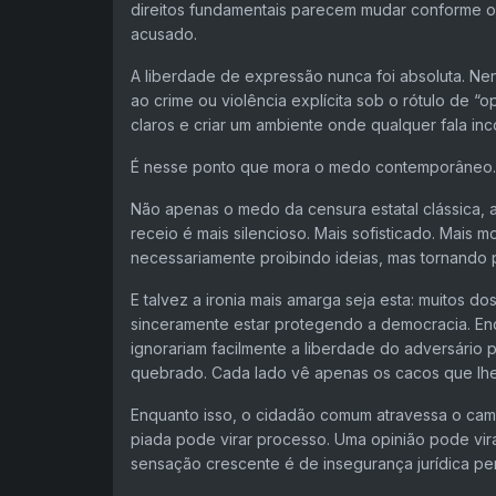
direitos fundamentais parecem mudar conforme o v
acusado.
A liberdade de expressão nunca foi absoluta. Nen
ao crime ou violência explícita sob o rótulo de “
claros e criar um ambiente onde qualquer fala in
É nesse ponto que mora o medo contemporâneo.
Não apenas o medo da censura estatal clássica, a
receio é mais silencioso. Mais sofisticado. Mais 
necessariamente proibindo ideias, mas tornando 
E talvez a ironia mais amarga seja esta: muitos d
sinceramente estar protegendo a democracia. E
ignorariam facilmente a liberdade do adversário 
quebrado. Cada lado vê apenas os cacos que lhe
Enquanto isso, o cidadão comum atravessa o cam
piada pode virar processo. Uma opinião pode vir
sensação crescente é de insegurança jurídica pe